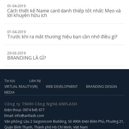
01-04-2019
Cách thiết kế Name card danh thiếp tốt nhất: Mẹo và
lời khuyên hữu ích
01-04-2019
Trước khi ra mắt thương hiệu bạn cần nhớ điều gì?
29-03-2019
BRANDING LÀ GÌ?
Tin tức
Liên hệ
VIRTUAL REALITY(VR)
WEB DEVELOPMENT
BRANDING DESIGN
MEDIA
Công ty TNHH Công Nghệ ANFLASH
Điện thoại: 0974 845 677
Email: info@anflash.com
Văn phòng: Lầu 2 Saigonicom Building, Số 490A Điện Biên Phủ, Phường 21,
Quận Bình Thạnh, Thành phố Hồ Chí Minh, Việt Nam